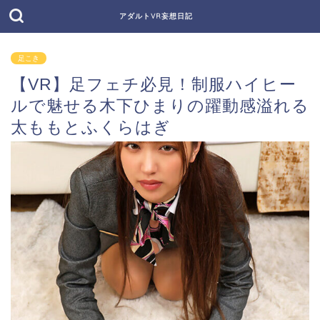
アダルトVR妄想日記
足こき
【VR】足フェチ必見！制服ハイヒー
ルで魅せる木下ひまりの躍動感溢れる
太ももとふくらはぎ