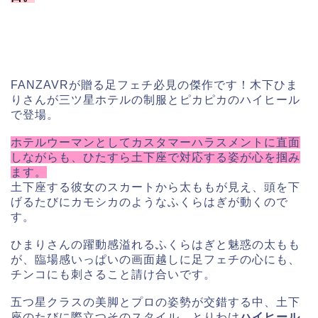
FANZAVRが贈る足フェチ必見の傑作です！木下ひま
りさんが三ツ星ホテルの制服とピカピカのハイヒール
で登場。
ホテルウーマンとしてカスタマーハラスメントに直面
しながらも、ひたすら土下座で対応する姿が心を掴み
ます。
土下座する彼女のスカートから太ももが見え、頭を下
げるたびにカモシカのようなふくらはぎが動くので
す。
ひまりさんの躍動感溢れるふくらはぎと魅惑の太もも
が、臨場感いっぱいの画面越しに足フェチの心にも、
チンコにも刺さること請け合いです。
五つ星クラスの美脚とプロの姿勢が交錯する中、土下
座のたびに際立つそのスタイル、とりわけ
ハイヒール