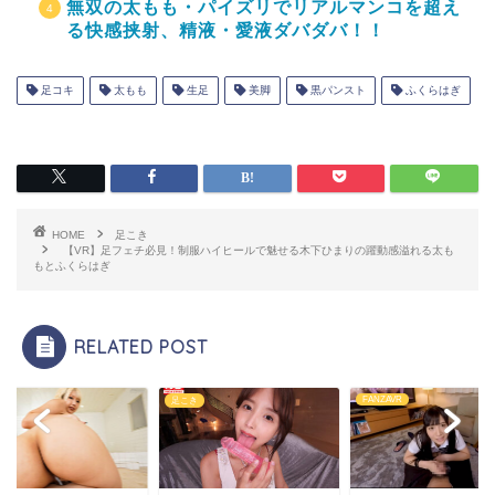
無双の太もも・パイズリでリアルマンコを超え
る快感挟射、精液・愛液ダバダバ！！
足コキ
太もも
生足
美脚
黒パンスト
ふくらはぎ
HOME
足こき
【VR】足フェチ必見！制服ハイヒールで魅せる木下ひまりの躍動感溢れる太も
もとふくらはぎ
RELATED POST
FANZAVR
き
足こき