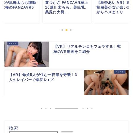
かさ FANZAVR極上
【星奈あい VR】黒髪の
美巨尻が乱舞太もも
選!! 太もも、美巨乳、
制服美少女が言い訳しな
する究極のFANZAV
に大興...
がらハメまくり
選
【VR】リアルチンコをフェラする！究
極のVR動画をご紹介
【VR】母娘5人が住む一軒家を奇襲！3
人のレイパーで集団レ●プ
検索