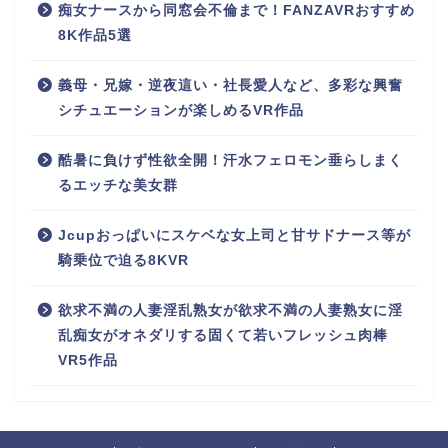
痴女ナースから同窓会不倫まで！FANZAVRおすすめ
8K作品5選
義母・兄嫁・逆夜這い・社長愛人など、多彩な興奮
シチュエーションが楽しめるVR作品
酷暑に負けず性欲全開！汗水フェロモン垂らしまく
るエッチな美女群
Jcupおっぱいにスケベな女上司と甘サドナース等が
騎乗位で迫る8KVR
欲求不満の人妻淫乱熟女が欲求不満の人妻熟女に淫
乱痴女がオネダリする固くて若いフレッシュ肉棒
VR5作品