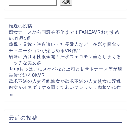
検索
最近の投稿
痴女ナースから同窓会不倫まで！FANZAVRおすすめ
8K作品5選
義母・兄嫁・逆夜這い・社長愛人など、多彩な興奮シ
チュエーションが楽しめるVR作品
酷暑に負けず性欲全開！汗水フェロモン垂らしまくる
エッチな美女群
Jcupおっぱいにスケベな女上司と甘サドナース等が騎
乗位で迫る8KVR
欲求不満の人妻淫乱熟女が欲求不満の人妻熟女に淫乱
痴女がオネダリする固くて若いフレッシュ肉棒VR5作
品
最近の投稿