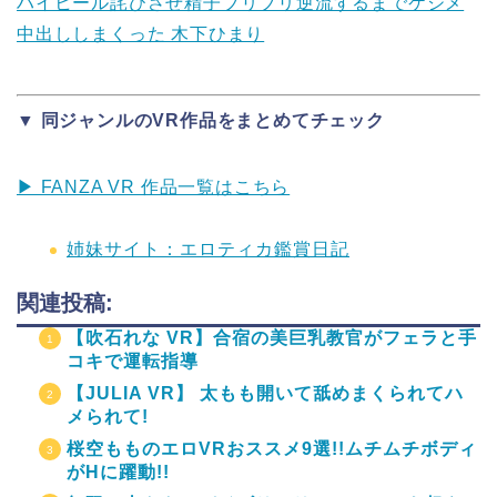
ハイヒール詫びさせ精子ブリブリ逆流するまでケジメ
中出ししまくった 木下ひまり
▼ 同ジャンルのVR作品をまとめてチェック
▶ FANZA VR 作品一覧はこちら
姉妹サイト：エロティカ鑑賞日記
関連投稿:
【吹石れな VR】合宿の美巨乳教官がフェラと手
コキで運転指導
【JULIA VR】 太もも開いて舐めまくられてハ
メられて!
桜空もものエロVRおススメ9選!!ムチムチボディ
がHに躍動!!