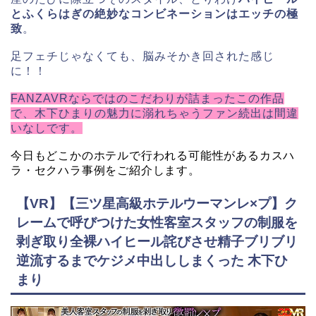
とふくらはぎの絶妙なコンビネーションはエッチの極
致
。
足フェチじゃなくても、脳みそかき回された感じ
に！！
FANZAVRならではのこだわりが詰まったこの作品
で、木下ひまりの魅力に溺れちゃうファン続出は間違
いなしです。
今日もどこかのホテルで行われる可能性がある
カスハ
ラ・セクハラ事例をご紹介します。
【VR】【三ツ星高級ホテルウーマンレ×プ】ク
レームで呼びつけた女性客室スタッフの制服を
剥ぎ取り全裸ハイヒール詫びさせ精子ブリブリ
逆流するまでケジメ中出ししまくった 木下ひ
まり